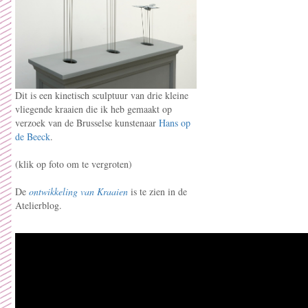
Dit is een kinetisch sculptuur van drie kleine
vliegende kraaien die ik heb gemaakt op
verzoek van de Brusselse kunstenaar
Hans op
de Beeck
.
(klik op foto om te vergroten)
De
ontwikkeling van Kraaien
is te zien in de
Atelierblog.