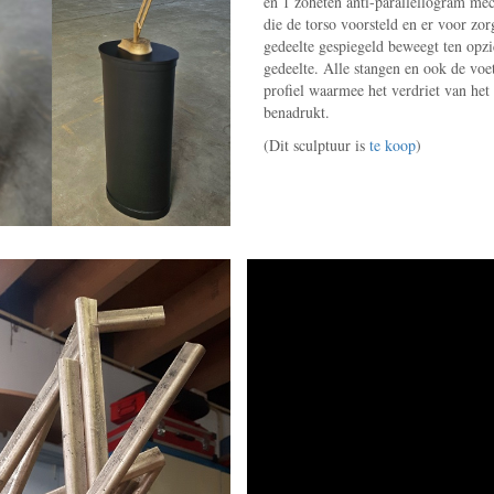
en 1 zoheten anti-parallellogram mec
die de torso voorsteld en er voor zor
gedeelte gespiegeld beweegt ten opzi
gedeelte. Alle stangen en ook de vo
profiel waarmee het verdriet van het
benadrukt.
(Dit sculptuur is
te koop
)