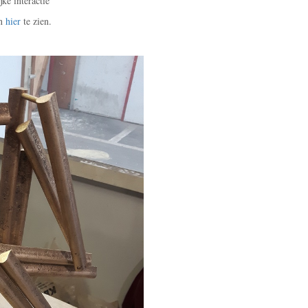
ke interactie
jn
hier
te zien.