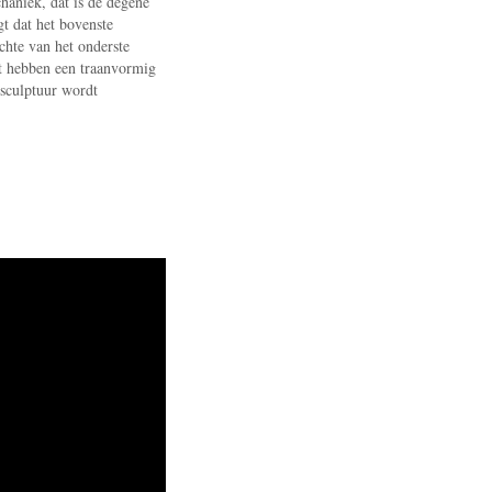
haniek, dat is de degene
gt dat het bovenste
chte van het onderste
et hebben een traanvormig
 sculptuur wordt