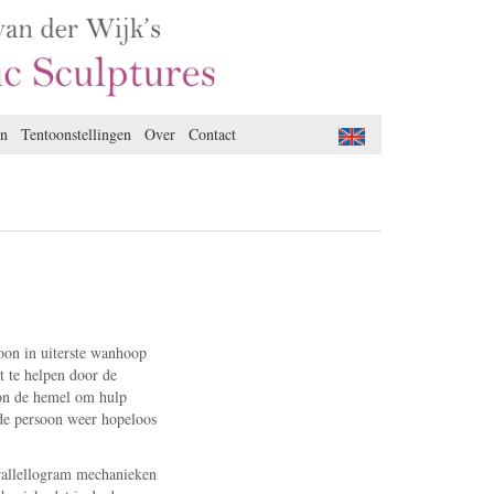
en
Tentoonstellingen
Over
Contact
oon in uiterste wanhoop
t te helpen door de
oon de hemel om hulp
 de persoon weer hopeloos
rallellogram mechanieken